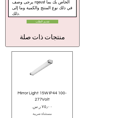
تقديم الطلب
منتجات ذات صلة
0-277
Mirror Light 15W IP44 100-
277Volt
السعر
مستثناة ضريبة