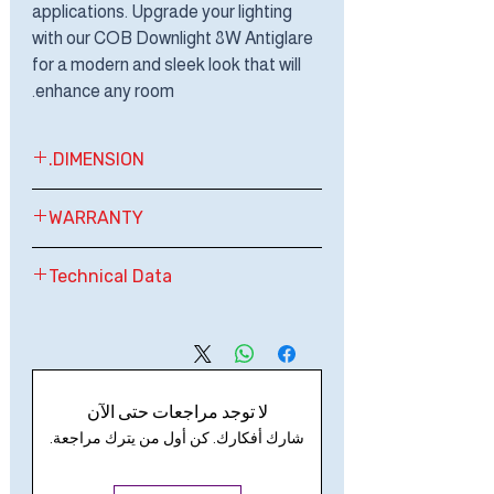
applications. Upgrade your lighting
with our COB Downlight 8W Antiglare
for a modern and sleek look that will
enhance any room.
DIMENSION.
DIMENSION: 95 X 40 MM
WARRANTY
CUT SIZE: 70 MM
3 YEARS
Technical Data
TECHNICAL PARAMETERS
CODE
LED
TYPE
لا توجد مراجعات حتى الآن
DOWNLIGHT
شارك أفكارك. كن أول من يترك مراجعة.
COB
TYPE