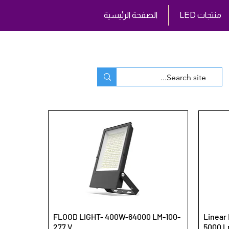
LED منتجات
الصفحة الرئيسية
FLOOD LIGHT- 400W-64000 LM-100-
Linear 
277 V
5000 