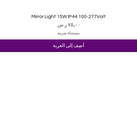
العرض السريع
Mirror Light 15W IP44 100-277Volt
السعر
مستثناة ضريبة
أضِف إلى العربة