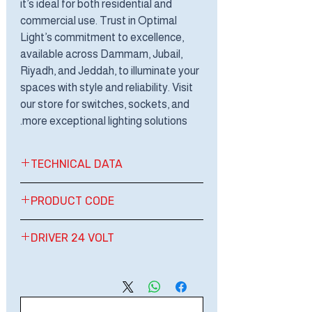
it’s ideal for both residential and
commercial use. Trust in Optimal
Light’s commitment to excellence,
available across Dammam, Jubail,
Riyadh, and Jeddah, to illuminate your
spaces with style and reliability. Visit
our store for switches, sockets, and
more exceptional lighting solutions.
TECHNICAL DATA
LED STRIP LIGHT
PRODUCT CODE
24 VOLTAGE
WATT: 20W / METER
OPT SRL-24V 2L6
DRIVER 24 VOLT
TOTAL WATT: 200W /REEL
OPT SRL-24V 2L4
DIMENSION: 12 MM
OPT SRL-24V 2L3
60W-100W- 150W- 200W -300W-
LENGHT: 10 M/ROLL/REEL
400W
LUMEN: 2000 LM
IP: IP20