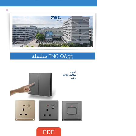
سلسلة TNC Q&gt;
أبيض
ميتاليك
Grey
ذهب