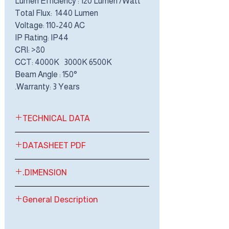
Lumen Efficiency : 120 Lumen /Watt
Total Flux: 1440 Lumen
Voltage: 110-240 AC
IP Rating: IP44
CRI: >80
CCT: 4000K 3000K 6500K
Beam Angle : 150°
Warranty: 3 Years.
TECHNICAL DATA
LED Mirror Light
DATASHEET PDF
OPT ML12
Watt: 12 Watt
If not Found Here Please Contact
DIMENSION.
Lumen Efficiency : 120 Lumen
info@optimallight.sa
/Watt
595×132×60mm
General Description
Total Flux: 1440 Lumen
Voltage: 110-240 AC
Mirror lights, also known as vanity or
IP Rating: IP44