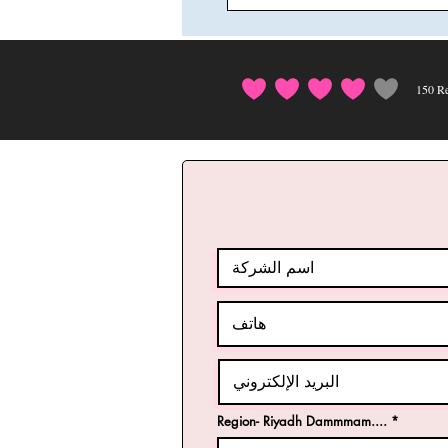
150
Re
Region- Riyadh Dammmam....