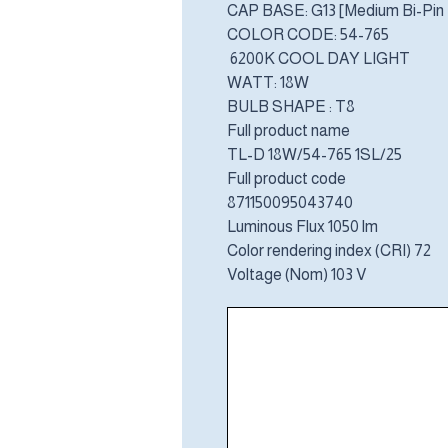
CAP BASE: G13 [Medium Bi-Pin 
COLOR CODE: 54-765
6200K COOL DAY LIGHT
WATT: 18W
BULB SHAPE : T8
Full product name
TL-D 18W/54-765 1SL/25
Full product code
871150095043740
Luminous Flux 1050 lm
Color rendering index (CRI) 72
Voltage (Nom) 103 V