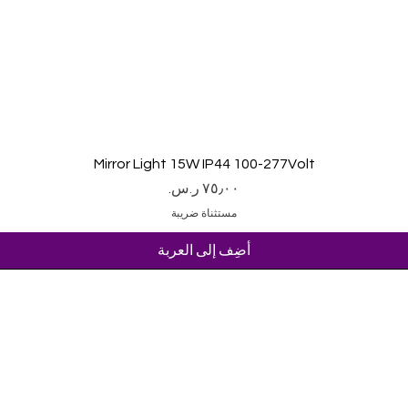
العرض السريع
Mirror Light 15W IP44 100-277Volt
السعر
مستثناة ضريبة
أضِف إلى العربة