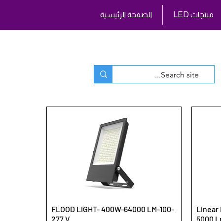
LED منتجات
الصفحة الرئيسية
FLOOD LIGHT- 400W-64000 LM-100-
Linear 
277 V
5000 