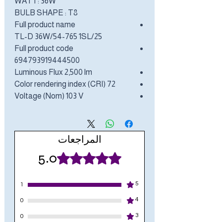
WATT: 36W
BULB SHAPE : T8
Full product name
TL-D 36W/54-765 1SL/25
Full product code
694793919444500
Luminous Flux 2,500 lm
Color rendering index (CRI) 72
Voltage (Nom) 103 V
المراجعات
5.0
تم التقييم بـ 5 من أصل 5 نجوم.
5
1
4
0
3
0